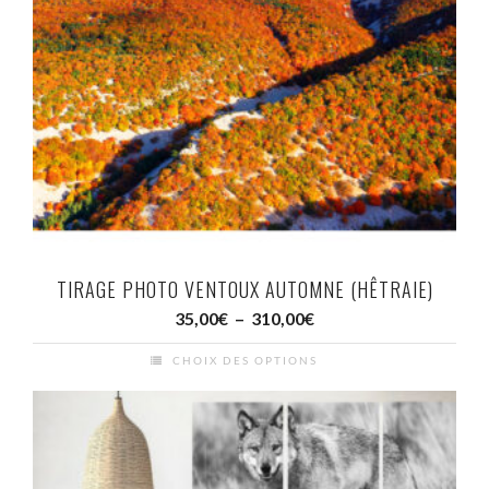
TIRAGE PHOTO VENTOUX AUTOMNE (HÊTRAIE)
Plage
35,00
€
–
310,00
€
de
CHOIX DES OPTIONS
prix :
Ce
35,00€
produit
à
a
310,00€