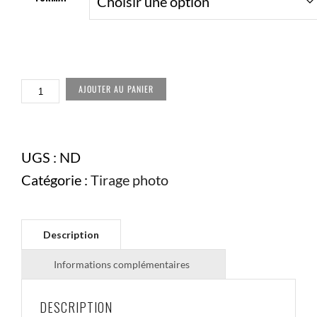
QUANTITÉ
AJOUTER AU PANIER
DE
TIRAGE
PHOTO
FORÊT
DE
UGS :
ND
MÉLÈZES
Catégorie :
Tirage photo
DESCRIPTION