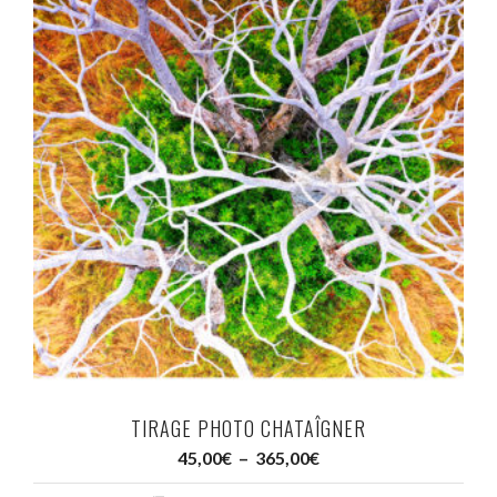
a
plusieurs
variations.
Les
options
peuvent
être
choisies
sur
la
page
du
TIRAGE PHOTO CHATAÎGNER
produit
Plage
45,00
€
–
365,00
€
de