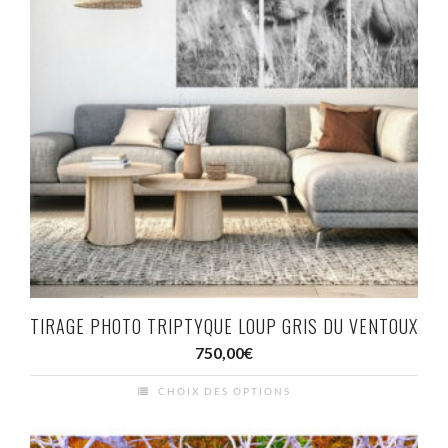
plusieurs
variations.
Les
options
peuvent
être
choisies
sur
la
page
du
TIRAGE PHOTO TRIPTYQUE LOUP GRIS DU VENTOUX
produit
750,00
€
CHOIX DES OPTIONS
Ce
produit