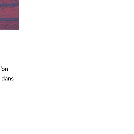
u’on
e dans