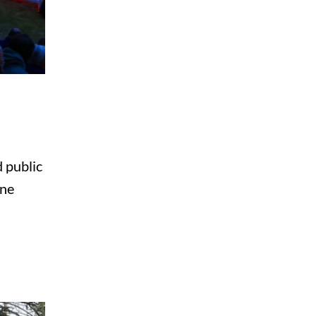
 public
ine