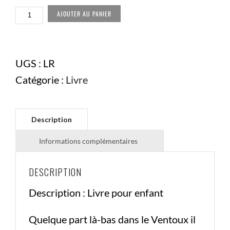
QUANTITÉ
AJOUTER AU PANIER
DE
LIVRE
:
SUIS-
MOI
UGS :
LR
DANS
Catégorie :
Livre
LE
VENTOUX
DESCRIPTION
Description : Livre pour enfant
Quelque part là-bas dans le Ventoux il